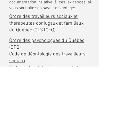
documentation relative à ces exigences si
vous souhaitez en savoir davantage:
Ordre des travailleurs sociaux et
thérapeutes conjugaux et familiaux
du Québec (OTSTCFQ)
Ordre des psychologues du Québec
(OPQ)
Code de déontologie des travailleurs
sociaux
Code de déontologie des psychologues
Règlement sur la procédure de
conciliation et d’arbitrage des comptes
des membres de l’OTSTCFQ
Code des Professions
Permis de l'OTSTCFQ: FORC1605050TS
Permis de l'OPQ:
62276-25